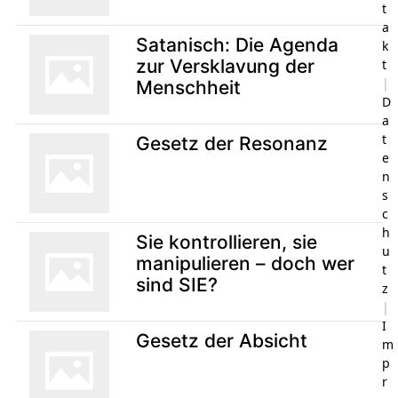
t
a
Satanisch: Die Agenda
k
zur Versklavung der
t
|
Menschheit
D
a
t
Gesetz der Resonanz
e
n
s
c
h
Sie kontrollieren, sie
u
manipulieren – doch wer
t
sind SIE?
z
|
I
Gesetz der Absicht
m
p
r