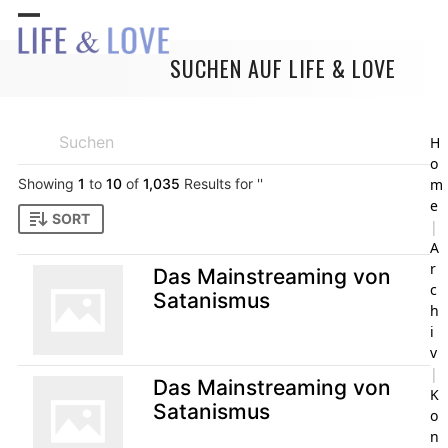
Skip
Open
Close
to
content
SUCHEN AUF LIFE & LOVE
mobile
mobile
menu
menu
H
o
Showing
1
to
10
of
1,035
Results for ''
m
e
SORT
|
A
r
Das Mainstreaming von
c
Satanismus
h
i
v
|
Das Mainstreaming von
K
Satanismus
o
n