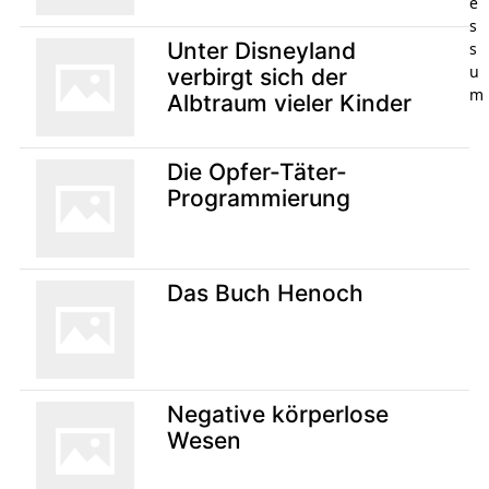
e
s
Unter Disneyland
s
u
verbirgt sich der
m
Albtraum vieler Kinder
Die Opfer-Täter-
Programmierung
Das Buch Henoch
Negative körperlose
Wesen