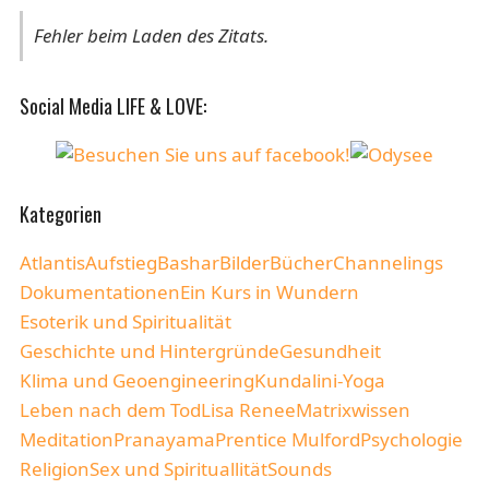
Fehler beim Laden des Zitats.
Social Media LIFE & LOVE:
Kategorien
Atlantis
Aufstieg
Bashar
Bilder
Bücher
Channelings
Dokumentationen
Ein Kurs in Wundern
Esoterik und Spiritualität
Geschichte und Hintergründe
Gesundheit
Klima und Geoengineering
Kundalini-Yoga
Leben nach dem Tod
Lisa Renee
Matrixwissen
Meditation
Pranayama
Prentice Mulford
Psychologie
Religion
Sex und Spirituallität
Sounds