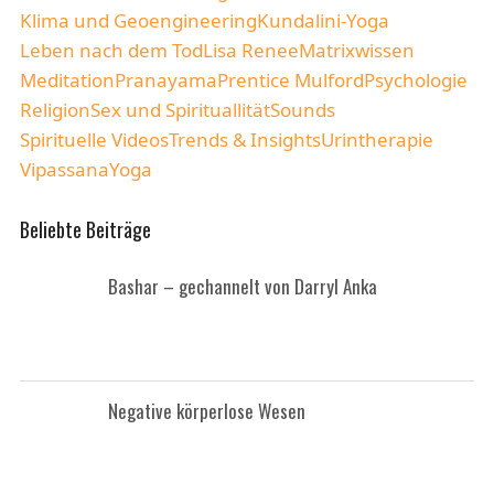
Klima und Geoengineering
Kundalini-Yoga
Leben nach dem Tod
Lisa Renee
Matrixwissen
Meditation
Pranayama
Prentice Mulford
Psychologie
Religion
Sex und Spirituallität
Sounds
Spirituelle Videos
Trends & Insights
Urintherapie
Vipassana
Yoga
Beliebte Beiträge
Bashar – gechannelt von Darryl Anka
Negative körperlose Wesen