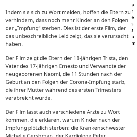
p
r
Indem sie sich zu Wort melden, hoffen die Eltern zu
e
verhindern, dass noch mehr Kinder an den Folgen
s
der „Impfung“ sterben. Dies ist der erste Film, der
s
das unbeschreibliche Leid zeigt, das sie verursacht
u
m
haben.
Der Film zeigt die Eltern der 18-jährigen Trista, den
Vater des 17-jährigen Ernesto und Verwandte der
neugeborenen Naomi, die 11 Stunden nach der
Geburt an den Folgen der Corona-Impfung starb,
die ihrer Mutter während des ersten Trimesters
verabreicht wurde.
Der Film lässt auch verschiedene Ärzte zu Wort
kommen, die erklären, warum Kinder nach der
Impfung plötzlich sterben: die Krankenschwester
Michelle Gershman, der Kardiologe Peter