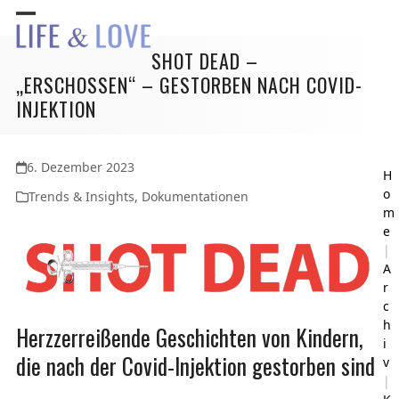
Skip
Open
Close
to
content
SHOT DEAD –
mobile
mobile
„ERSCHOSSEN“ – GESTORBEN NACH COVID-
menu
menu
INJEKTION
6. Dezember 2023
H
o
Trends & Insights
,
Dokumentationen
m
e
|
A
r
c
h
Herzzerreißende Geschichten von Kindern,
i
die nach der Covid-Injektion gestorben sind
v
|